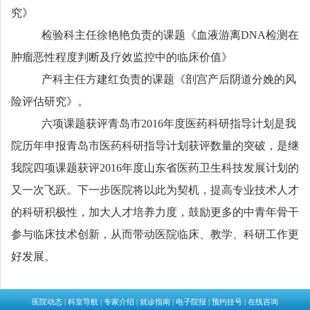
究》
检验科主任徐艳艳负责的课题《血液游离
DNA
检测在
肿瘤恶性程度判断及疗效监控中的临床价值》
产科主任方建红负责的课题《剖宫产后阴道分娩的风
险评估研究》。
六项课题获评青岛市
2016
年度医药科研指导计划是我
院历年申报青岛市医药科研指导计划获评数量的突破，是继
我院四项课题获评
2016
年度山东省医药卫生科技发展计划的
又一次飞跃。下一步医院将以此为契机，提高专业技术人才
的科研积极性，加大人才培养力度，鼓励更多的中青年骨干
参与临床技术创新，从而带动医院临床、教学、科研工作更
好发展。
医院动态
|
科室导航
|
专家介绍
|
就诊指南
|
电子院报
|
预约挂号
|
在线咨询