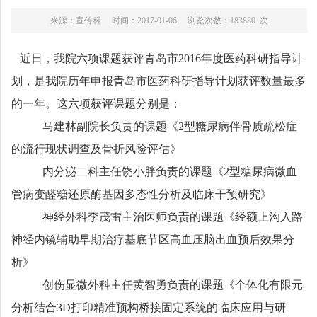
来源：宣传科 时间：2017-01-06 浏览次数：183880 次
近日，我院六项课题获评青岛市
2016
年度医药科研指导计
划，是我院历年申报青岛市医药科研指导计划获评数量最多
的一年。这六项获评课题分别是：
马建林副院长负责的课题《
2
型糖尿病伴骨质疏松症
的流行现状调查及骨折风险评估》
内分泌二科主任饶小胖负责的课题《
2
型糖尿病微血
管病变醛糖还原酶基因多态性分析及临床干预研究》
神经外科李茂雷主治医师负责的课题《经额上沟入路
神经内镜辅助早期治疗基底节区高血压脑出血预后效果分
析》
创伤显微外科主任黄智勇负责的课题《个体化有限元
分析结合
3D
打印精准预构桥接固定系统的临床应用与研