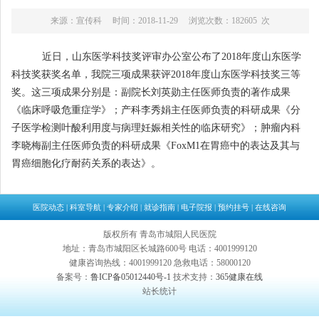
来源：宣传科 时间：2018-11-29 浏览次数：182605 次
近日，山东医学科技奖评审办公室公布了
2018
年度山东医学
科技奖获奖名单，我院三项成果获评
2018
年度山东医学科技奖三等
奖。这三项成果分别是：副院长刘英勋主任医师负责的著作成果
《临床呼吸危重症学》；产科李秀娟主任医师负责的科研成果《分
子医学检测叶酸利用度与病理妊娠相关性的临床研究》；肿瘤内科
李晓梅副主任医师负责的科研成果《
FoxM1
在胃癌中的表达及其与
胃癌细胞化疗耐药关系的表达》。
医院动态
|
科室导航
|
专家介绍
|
就诊指南
|
电子院报
|
预约挂号
|
在线咨询
版权所有 青岛市城阳人民医院
地址：青岛市城阳区长城路600号 电话：4001999120
健康咨询热线：4001999120 急救电话：58000120
备案号：
鲁ICP备05012440号-1
技术支持：
365健康在线
站长统计